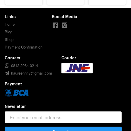
MAROON
WHITE
Links
Social Media
Home
Blog
Shop
Payment Confirmation
Contact
Courier
0812 2984 0214
kaureenhfiy@gmail.com
Payment
Newsletter