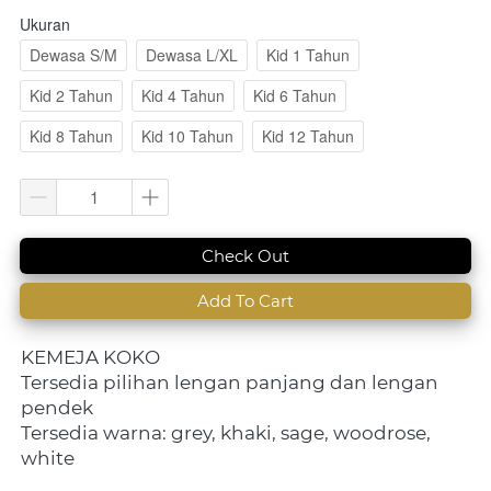
Ukuran
Dewasa S/M
Dewasa L/XL
Kid 1 Tahun
Kid 2 Tahun
Kid 4 Tahun
Kid 6 Tahun
Kid 8 Tahun
Kid 10 Tahun
Kid 12 Tahun
`
Check Out
`
Add To Cart
KEMEJA KOKO
Tersedia pilihan lengan panjang dan lengan 
pendek
Tersedia warna: grey, khaki, sage, woodrose, 
white