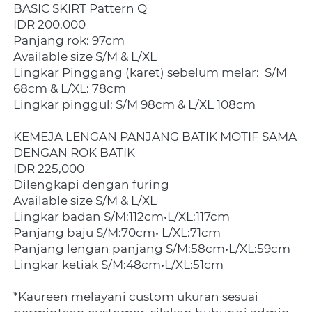
BASIC SKIRT Pattern Q
IDR 200,000
Panjang rok: 97cm
Available size S/M & L/XL
Lingkar Pinggang (karet) sebelum melar:  S/M 
68cm & L/XL: 78cm
Lingkar pinggul: S/M 98cm & L/XL 108cm
KEMEJA LENGAN PANJANG BATIK MOTIF SAMA 
DENGAN ROK BATIK
IDR 225,000
Dilengkapi dengan furing
Available size S/M & L/XL
Lingkar badan S/M:112cm•L/XL:117cm
Panjang baju S/M:70cm• L/XL:71cm
Panjang lengan panjang S/M:58cm•L/XL:59cm
Lingkar ketiak S/M:48cm•L/XL:51cm
*Kaureen melayani custom ukuran sesuai 