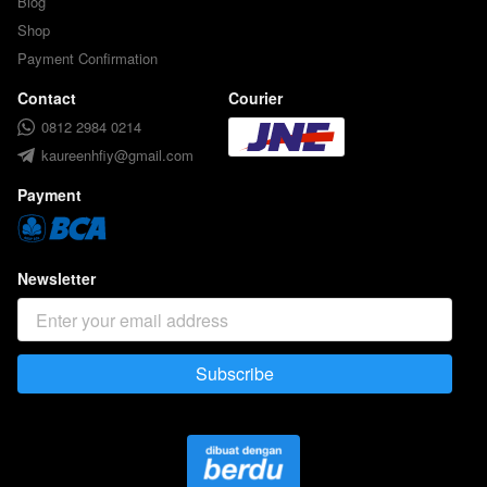
Blog
Shop
Payment Confirmation
Contact
Courier
0812 2984 0214
kaureenhfiy@gmail.com
Payment
Newsletter
Subscribe
`