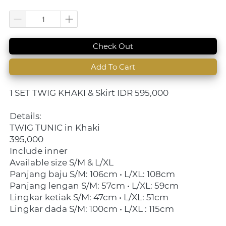
`
Check Out
`
Add To Cart
1 SET TWIG KHAKI & Skirt IDR 595,000
Details:
TWIG TUNIC in Khaki
395,000
Include inner
Available size S/M & L/XL
Panjang baju S/M: 106cm • L/XL: 108cm
Panjang lengan S/M: 57cm • L/XL: 59cm
Lingkar ketiak S/M: 47cm • L/XL: 51cm
Lingkar dada S/M: 100cm • L/XL : 115cm